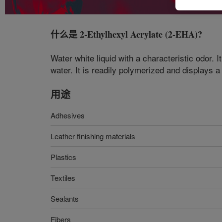
什么是
2-Ethylhexyl Acrylate (2-EHA)
?
Water white liquid with a characteristic odor. It
water. It is readily polymerized and displays 
用途
Adhesives
Leather finishing materials
Plastics
Textiles
Sealants
Fibers