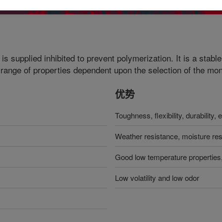
 is supplied inhibited to prevent polymerization. It is a stable
a range of properties dependent upon the selection of the mo
优势
Toughness, flexibility, durability, el
Weather resistance, moisture res
Good low temperature properties,
Low volatility and low odor