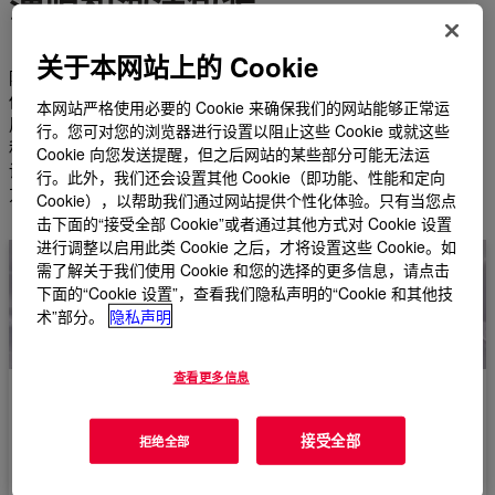
薄膜和泡沫包装
关于本网站上的 Cookie
陶氏的保护性薄膜和泡沫包装材料在运输、储存和处理过程中提
供出色的保护和保护产品。为电子产品、消费品、汽车和工业应
本网站严格使用必要的 Cookie 来确保我们的网站能够正常运
用等行业提供服务，我们的选项提供抗冲击性、防水性、缓冲性
行。您可对您的浏览器进行设置以阻止这些 Cookie 或就这些
和表面保护。我们将可持续性放在首位，我们提供针对可回收性
Cookie 向您发送提醒，但之后网站的某些部分可能无法运
设计的方案，以减少对环境的影响。探索我们的薄膜和泡沫包装
行。此外，我们还会设置其他 Cookie（即功能、性能和定向
方案，以安全地交付和运输您的物品。
Cookie），以帮助我们通过网站提供个性化体验。只有当您点
击下面的“接受全部 Cookie”或者通过其他方式对 Cookie 设置
进行调整以启用此类 Cookie 之后，才将设置这些 Cookie。如
需了解关于我们使用 Cookie 和您的选择的更多信息，请点击
下面的“Cookie 设置”，查看我们隐私声明的“Cookie 和其他技
术”部分。
隐私声明
查看更多信息
保护膜和泡沫包装材料
接受全部
拒绝全部
查看我们用于保护膜和泡沫包装的整个材料目录。