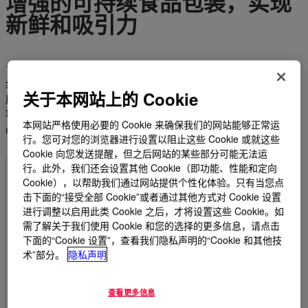
增强的可持续食品包装，实现
新鲜和吸引力
了解陶氏加工食品的可持续食品包装解决方案，包括枕头袋和小
袋等弹性材料。我们的加工食品包装可延长保质期，通过先进的
关于本网站上的 Cookie
屏障提供保护，并为谷物、零食等提供有吸引力的可回收包装选
项。这些包装材料旨在满足现代可持续发展标准，有助于保持产
本网站严格使用必要的 Cookie 来确保我们的网站能够正常运
品完整性和吸引力。
行。您可对您的浏览器进行设置以阻止这些 Cookie 或就这些
Cookie 向您发送提醒，但之后网站的某些部分可能无法运
行。此外，我们还会设置其他 Cookie（即功能、性能和定向
Cookie），以帮助我们通过网站提供个性化体验。只有当您点
延长保质期并减少食物浪费
击下面的“接受全部 Cookie”或者通过其他方式对 Cookie 设置
进行调整以启用此类 Cookie 之后，才将设置这些 Cookie。如
保护新鲜，并通过先进的屏障减少食物浪费。
需了解关于我们使用 Cookie 和您的选择的更多信息，请点击
下面的“Cookie 设置”，查看我们隐私声明的“Cookie 和其他技
术”部分。
隐私声明
可回收性
查看更多信息