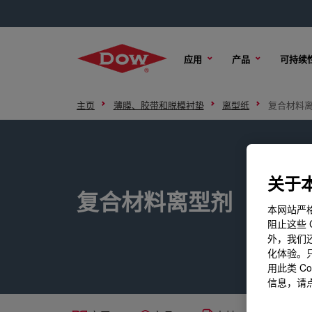
应用
产品
可持续
主页
薄膜、胶带和脱模衬垫
离型纸
复合材料
关于本
复合材料离型剂
本网站严格
阻止这些 
外，我们还
化体验。只
用此类 C
信息，请点