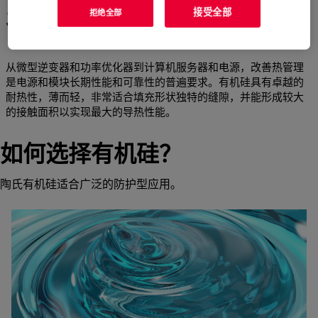
為什麼選擇有機矽？
接受全部
拒绝全部
从微型逆变器和功率优化器到计算机服务器和电源，改善热管理
是电源和模块长期性能和可靠性的普遍要求。有机硅具有卓越的
耐热性，薄而轻，非常适合填充形状独特的缝隙，并能形成较大
的接触面积以实现最大的导热性能。
如何选择有机硅？
陶氏有机硅适合广泛的防护型应用。