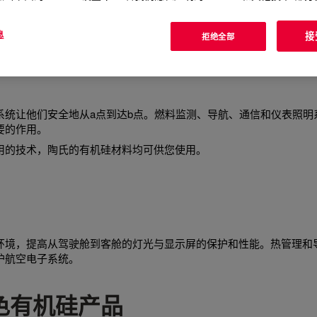
息
接
拒绝全部
系统让他们安全地从a点到达b点。燃料监测、导航、通信和仪表照明
要的作用。
用的技术，陶氏的有机硅材料均可供您使用。
环境，提高从驾驶舱到客舱的灯光与显示屏的保护和性能。热管理和
护航空电子系统。
色有机硅产品