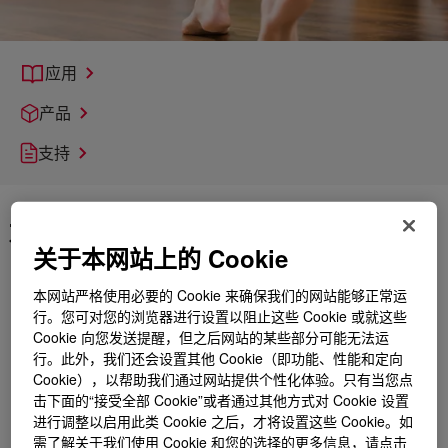
应用
产品
支持
为获得优质地坪铺平道路
关于本网站上的 Cookie
品质地坪始于合适的垫层。陶氏公司的自流平垫层解决方案可
打造光滑、平整的表面，确保适当的附着力，最大程度降低地
本网站严格使用必要的 Cookie 来确保我们的网站能够正常运
面装饰层损坏的风险。
行。您可对您的浏览器进行设置以阻止这些 Cookie 或就这些
Cookie 向您发送提醒，但之后网站的某些部分可能无法运
我们的产品组合——包括纤维素醚、可再分散性乳胶粉末和聚
行。此外，我们还会设置其他 Cookie（即功能、性能和定向
合物乳液——为您提供开发理想配方所需的特性，比如优化的
Cookie），以帮助我们通过网站提供个性化体验。只有当您点
凝结时间、流动性、强度发展、柔韧性、附着力以及耐久性。
击下面的“接受全部 Cookie”或者通过其他方式对 Cookie 设置
我们的产品还可用于各种基材，使其适用于各种地坪的铺装。
进行调整以启用此类 Cookie 之后，才将设置这些 Cookie。如
需了解关于我们使用 Cookie 和您的选择的更多信息，请点击