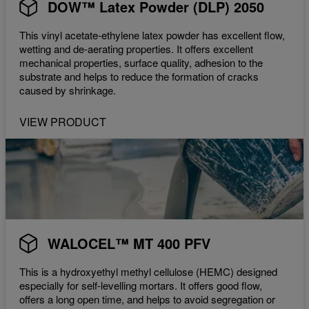
DOW™ Latex Powder (DLP) 2050
This vinyl acetate-ethylene latex powder has excellent flow,
wetting and de-aerating properties. It offers excellent
mechanical properties, surface quality, adhesion to the
substrate and helps to reduce the formation of cracks
caused by shrinkage.
VIEW PRODUCT
WALOCEL™ MT 400 PFV
This is a hydroxyethyl methyl cellulose (HEMC) designed
especially for self-levelling mortars. It offers good flow,
offers a long open time, and helps to avoid segregation or