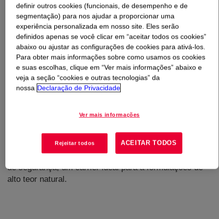
definir outros cookies (funcionais, de desempenho e de
segmentação) para nos ajudar a proporcionar uma
O que é
EcoSmooth™ Universal Fluid 1100
?
experiência personalizada em nosso site. Eles serão
definidos apenas se você clicar em “aceitar todos os cookies”
abaixo ou ajustar as configurações de cookies para ativá-los.
Para obter mais informações sobre como usamos os cookies
e suas escolhas, clique em “Ver mais informações” abaixo e
veja a seção “cookies e outras tecnologias” da
nossa
Declaração de Privacidade
Ver mais informações
ACEITAR TODOS
Produto de fonte renovável e biodegradável produzido
Rejeitar todos
com sobras da colheita de plantas. Possui um bom perfil
de segurança, um carrier ideal para a formulações de
alto teor natural.