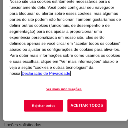
Nosso site usa cookies estritamente necessários para o
funcionamento dele. Você pode configurar seu navegador
O que é
ACULYN™ Siltouch Rheology Modifier
?
para bloquear ou alertar sobre esses cookies, mas algumas
partes do site podem não funcionar. Também gostaríamos de
definir outros cookies (funcionais, de desempenho e de
Fácil de usar: basta despejar e misturar. O polímero é
segmentação) para nos ajudar a proporcionar uma
liberado ao adicionar água. Não é necessário alto
experiência personalizada em nosso site. Eles serão
cisalhamento ou neutralização. Isso permite que os
definidos apenas se você clicar em “aceitar todos os cookies”
formuladores criem rapidamente a viscosidade da fase
abaixo ou ajustar as configurações de cookies para ativá-los.
aquosa, mesmo em pH baixo. INCI: Sodium
Para obter mais informações sobre como usamos os cookies
Acrylate/Sodium Acryloyldimethyl Taurate Copolymer
e suas escolhas, clique em “Ver mais informações” abaixo e
veja a seção “cookies e outras tecnologias” da
(and) Dimethicone (and) Trideceth-6 (and) PEG/PPG-
nossa
Declaração de Privacidade
18/18 Dimethicone
Ver mais informações
Usos
ACEITAR TODOS
Rejeitar todos
Cremes amanteigados
Loções sofisticadas