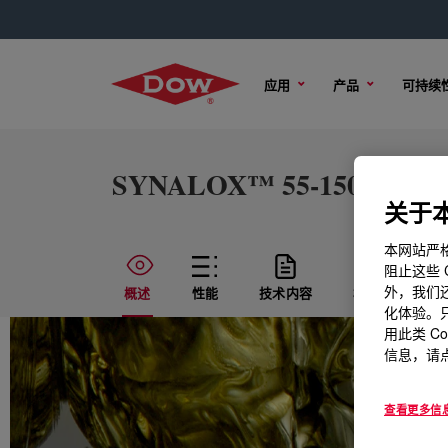
应用
产品
可持续
SYNALOX™ 55-150B Lubri
关于本
本网站严格
阻止这些 
外，我们还
概述
性能
技术内容
样品选项
化体验。只
用此类 C
信息，请点
查看更多信