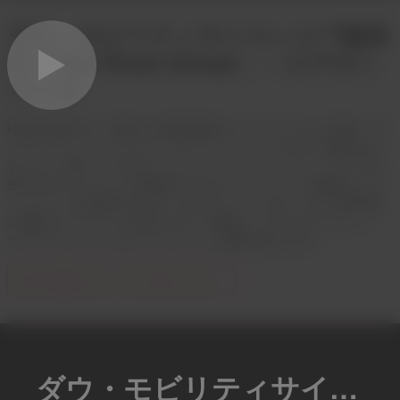
ダウ・モビリティサイエンス™提供
の「The Road Ahead」 – ビデオシ
リーズ
Road Ahead は、進化する業界環境をナビゲートする OEM、サ
プライヤー、エンジニア、モビリティリーダー向けに開発され
ました。科学、コラボレーション、イノベーション、そして未
来に向けたビジョンを原動力とするパフォーマンス重視のソリ
ューションを提供するため、各エピソードでは、ダウの専門家
の洞察とアドバイスを取り上げ、電気化、サステナビリティ、
サプライチェーンのシフトといった課題を探ります。
以下の最新エピソードをご覧ください。
ダウ・モビリティサイエンスの™最新情報をお読みください