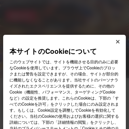
かつ収益性の高い未来を追求しています。
詳細を見る
本サイトのCookieについて
このウェブサイトでは、サイトを機能させる目的のみに必要
なCookieを使用しています。ブラウザ上でCookieのブロッ
クまたは警告を設定できますが、その場合、サイトが部分的
に機能しなくなることがあります。当社サイトのパーソナラ
イズされたエクスペリエンスを提供するために、その他の
次世代モビリティへの変革に
Cookie（機能性、パフォーマンス、ターゲティングCookie
など）の設定を推奨します。これらのCookieは、下部の「す
向けて、どのようなサポート
べてのCookieを許可」をクリックした場合にのみ設定されま
をダウに期待していますか？
す。もしくは、Cookie設定を調整してCookieを有効化して
ください。当社のCookieの使用およびお客様の選択に関する
詳細については、下部の「詳細情報の閲覧」をクリックし、
当社のプライバシーステートメントの「Cookieとその他のテ