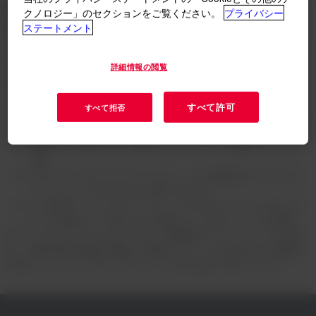
Dow MobilityScience™は、この歴史的な変革における業界の成
クノロジー」のセクションをご覧ください。
プライバシー
功に必要な柔軟性、イノベーション、コラボレーションを推進
ステートメント
するために存在します。ダウは、OEM、各バリューチェーンの
パートナー企業やお客さま、およびジャガーTCSレーシングの
ようなイノベーションの最前線にあるさまざまな第三者グロー
詳細情報の閲覧
バルチームと協力して、次のようなことを実現します。
軽量化、バッテリー寿命、熱マネジメント、EMI、耐久
すべて許可
すべて拒否
性、安全性、乗客体験など、さし迫ったモビリティの課題
に対応する最先端ソリューションの開発。
現実に近い条件下での条件にテクノロジー性能のテストと
分析。
モビリティサプライチェーンに、より循環型のモデルとイ
ノベーティブなプロセスを取り入れる。
より安全で、よりスマートで、よりサステナブルなモビリ
ティの未来という私たちが共有しているビジョンを加速。
ダウ・モビリティサイエンスは、革新的なソリューションの設
計、持続可能な素材の開発、業界のトレンドの先を行く信頼性
の高いパートナーです。以下で、その方法をご覧ください。