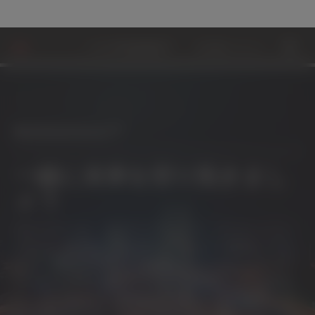
MOBILITYSCIENCE™
コラボレーション
サス
MobilityScience™
一緒に未来を切り拓きまし
ょう
モビリティは、エキサイティング、チャレンジン
グかつ、破壊的で驚異的なスピードで変化してい
ます。自動車業界は、自動車にとってよりサステ
ナブルな未来を追及するだけではなく、より安全
で、より繋がり、自律化や、電化がより進化し、