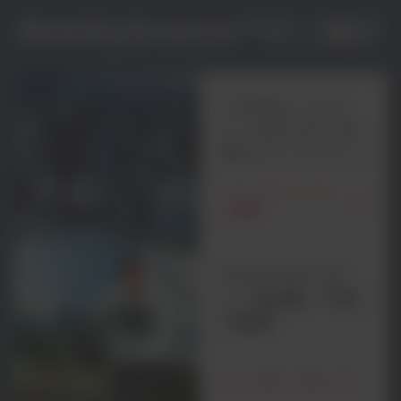
MobilityScience™のご紹介
コラボレーショ
ン: モビリティを
共にイノベーショ
ンする
パートナーシップ
の詳細
サステナビリテ
ィ: 低炭素、円形
可動性
もっと詳しく知る