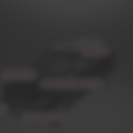
웨더씰
오토 케어
자동차 차체 및 복합소재
타이어 솔루션