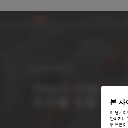
MOBILITYSCIENCE™
협
MobilityScience™
역량
MobilityScience™
Dow의 역량이 
우위를 점할 수 
본 사
이 웹사이
단하거나 
부 부분이