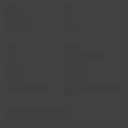
리소스
교육
담당자 문의
뉴스
글로벌 위치
이벤트
기업
법적인
소개
개인정보 보호정책
채용 정보
사용 약관
투자자
접근성 선언
Seek Together 블로그
캘리포니아 공급망 투명성 관
리법
Copyright © Dow (1995-2026). 판권 소유.
®™ Dow의 상표 또는 Dow의 계열사