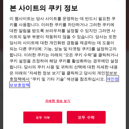
본 사이트의 쿠키 정보
이 웹사이트는 당사 사이트를 운영하는 데 반드시 필요한 쿠
키를 사용합니다. 이러한 쿠키를 차단하거나 그러한 쿠키에
대한 알림을 받도록 브라우저를 설정할 수 있지만 그러면 사
이트의 일부 부분이 작동하지 않을 수 있습니다. 당사는 또한
당사의 사이트에 대한 개인화된 경험을 제공하는 데 도움이
되는 다른 쿠키(예: 기능, 성능 및 타겟팅 쿠키)를 설정하고자
합니다. 이러한 쿠키는 아래의 “모든 쿠키 수락”을 클릭하거나
쿠키 설정을 조정하여 해당 쿠키를 활성화하는 경우에만 설정
Dow's Pack Studios™에 관심을 가
됩니다. 당사의 쿠키 사용 및 귀하의 선택에 대한 자세한 내용
은 아래의 “자세한 정보 보기”을 클릭하고 당사의 개인정보보
져 주셔서 감사합니다.
호정책에서 “쿠키 및 기타 기술” 섹션을 참조하십시오.
개인정
보보호정책
어떻게 도와드릴 수 있는지 알려주세요.
자세한 정보 보기
모두 수락
모두 거부