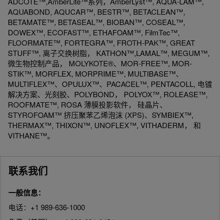
ADCOTE™,AmberLite™系列，AmberLyst™, AQUA-LAM™,
AQUABOND, AQUCAR™, BESTR™, BETACLEAN™,
BETAMATE™, BETASEAL™, BIOBAN™, COSEAL™,
DOWEX™, ECOFAST™, ETHAFOAM™, FilmTec™,
FLOORMATE™, FORTEGRA™, FROTH-PAK™, GREAT
STUFF™, 离子交换树脂， KATHON™,LAMAL™, MEGUM™,
微生物控制产品， MOLYKOTE®、MOR-FREE™, MOR-
STIK™, MORFLEX, MORPRIME™, MULTIBASE™、
MULTIFLEX™、OPULUX™、PACACEL™, PENTACOLL, 电镀
解决方案、光刻胶、POLYBOND， POLYOX™, ROLEASE™,
ROOFMATE™, ROSA 薄膜投影软件， 硅晶片、
STYROFOAM™ 挤压聚苯乙烯泡沫 (XPS)、SYMBIEX™,
THERMAX™, THIXON™, UNOFLEX™, VITHADERM， 和
VITHANE™。
联系我们
一般信息：
电话：+1 989-636-1000