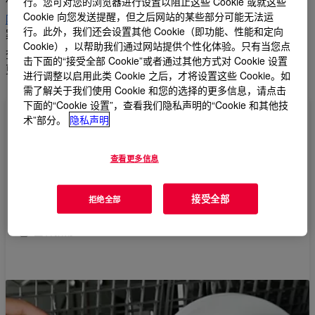
行。您可对您的浏览器进行设置以阻止这些 Cookie 或就这些
Cookie 向您发送提醒，但之后网站的某些部分可能无法运
陶氏可为片剂
、
小袋
、
凝胶和添加剂提
供广泛的自动洗碗解决方
行。此外，我们还会设置其他 Cookie（即功能、性能和定向
案组合，以满足所有这些需求，如漂洗助剂。
Cookie），以帮助我们通过网站提供个性化体验。只有当您点
查看下面的选项卡，了解有关片剂、凝胶和漂洗助剂洗碗产品的
击下面的“接受全部 Cookie”或者通过其他方式对 Cookie 设置
更多信息。
进行调整以启用此类 Cookie 之后，才将设置这些 Cookie。如
需了解关于我们使用 Cookie 和您的选择的更多信息，请点击
下面的“Cookie 设置”，查看我们隐私声明的“Cookie 和其他技
术”部分。
隐私声明
自动洗碗机解决方案产品指南
查看更多信息
登录我们的自动洗碗解决方案产品选择指南，帮助您为消费
者提供他们想要的清洁和光泽效果。
接受全部
拒绝全部
查看指南