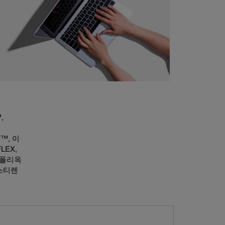
,
,
F™, 이
LEX,
, 폴리옥
리스티렌