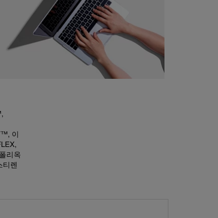
,
,
F™, 이
LEX,
, 폴리옥
리스티렌