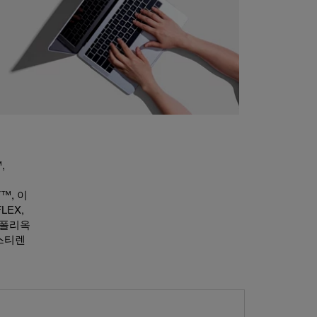
,
,
F™, 이
LEX,
, 폴리옥
리스티렌