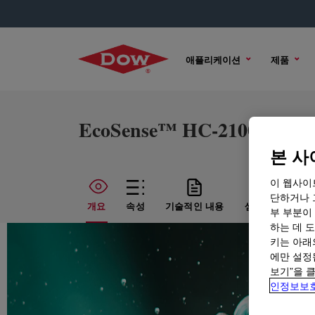
애플리케이션
제품
EcoSense™ HC-2100 Surfac
본 사
이 웹사이
단하거나 
개요
속성
기술적인 내용
샘플 옵션
구
부 부분이
하는 데 도
키는 아래
에만 설정
보기”을 
인정보보