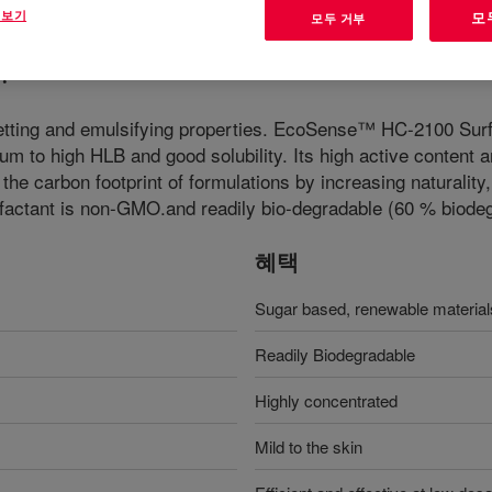
 보기
모
모두 거부
?
wetting and emulsifying properties. EcoSense™ HC-2100 Surfac
um to high HLB and good solubility. Its high active content a
 the carbon footprint of formulations by increasing naturality
ctant is non-GMO.and readily bio-degradable (60 % biodeg
혜택
Sugar based, renewable material
Readily Biodegradable
Highly concentrated
Mild to the skin