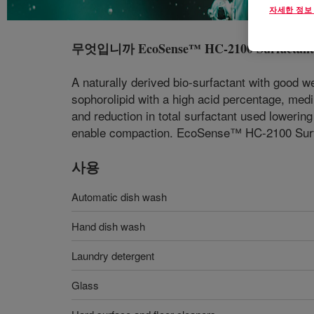
자세한 정보
무엇입니까
EcoSense™ HC-2100 Surfactant
A naturally derived bio-surfactant with good 
sophorolipid with a high acid percentage, medi
and reduction in total surfactant used lowering
enable compaction. EcoSense™ HC-2100 Surfa
사용
Automatic dish wash
Hand dish wash
Laundry detergent
Glass