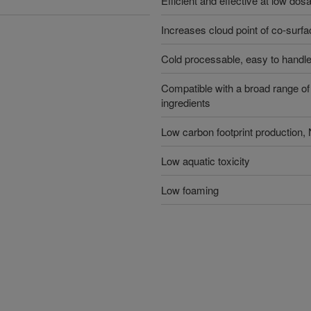
Efficient and effective at low dos
Increases cloud point of co-surfa
Cold processable, easy to handl
Compatible with a broad range of 
ingredients
Low carbon footprint production
Low aquatic toxicity
Low foaming