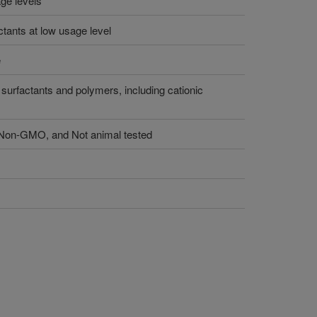
age levels
ctants at low usage level
e
surfactants and polymers, including cationic
, Non-GMO, and Not animal tested