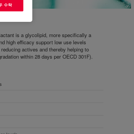
두 수락
tant is a glycolipid, more specifically a
nd high efficacy support low use levels
, reducing actives and thereby helping to
radation within 28 days per OECD 301F).
s