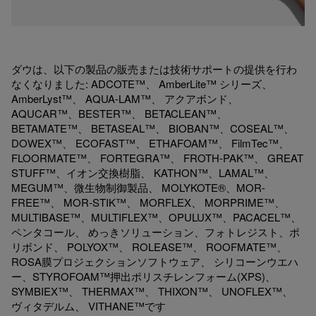
ダウは、以下の製品の販売または技術サポートの提供を行わ
なくなりました: ADCOTE™、 AmberLite™ シリーズ、
AmberLyst™、 AQUA-LAM™、 アクアボンド、
AQUCAR™、BESTER™、 BETACLEAN™、
BETAMATE™、 BETASEAL™、 BIOBAN™、COSEAL™、
DOWEX™、 ECOFAST™、 ETHAFOAM™、 FilmTec™、
FLOORMATE™、 FORTEGRA™、 FROTH-PAK™、 GREAT
STUFF™、イオン交換樹脂、 KATHON™、LAMAL™、
MEGUM™、微生物制御製品、 MOLYKOTE®、MOR-
FREE™、 MOR-STIK™、 MORFLEX、 MORPRIME™、
MULTIBASE™、MULTIFLEX™、OPULUX™、PACACEL™、
ペンタコール、 めっきソリューション、フォトレジスト、ポ
リボンド、 POLYOX™、 ROLEASE™、 ROOFMATE™、
ROSA膜プロジェクションソフトウェア、 シリコーンウエハ
ー、STYROFOAM™押出ポリスチレンフォーム(XPS)、
SYMBIEX™、 THERMAX™、 THIXON™、 UNOFLEX™、
ヴィタデルム、 VITHANE™です