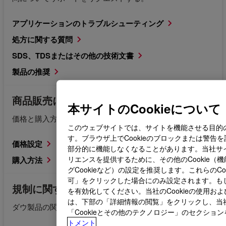
アプリケーションのトラブルシューティング
処方に関する質問
SDS、TDSまたはその他の技術文書
製品の推奨
商品販売に関するお問い合わせ
本サイトのCookieについて
価格と購入方法に関する情報をご覧ください。
このウェブサイトでは、サイトを機能させる目的のみ
す。ブラウザ上でCookieのブロックまたは警告
価格設定
部分的に機能しなくなることがあります。当社サ
リエンスを提供するために、その他のCookie（
購入方法
グCookieなど）の設定を推奨します。これらのCoo
可」をクリックした場合にのみ設定されます。もしくは
規制に関するお問い合わせ
を有効化してください。当社のCookieの使用お
は、下部の「詳細情報の閲覧」をクリックし、当
ダウ製品の関連規制文書をリクエストする。
「Cookieとその他のテクノロジー」のセクショ
トメント