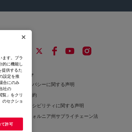
います。ブラ
分的に機能し
を提供するた
法令遵守
）の設定を推
た場合にのみ
プライバシーに関する声明
。当社の
利用規約
閲覧」をクリ
」のセクショ
アクセシビリティに関する声明
カリフォルニア州サプライチェーン法
べて許可