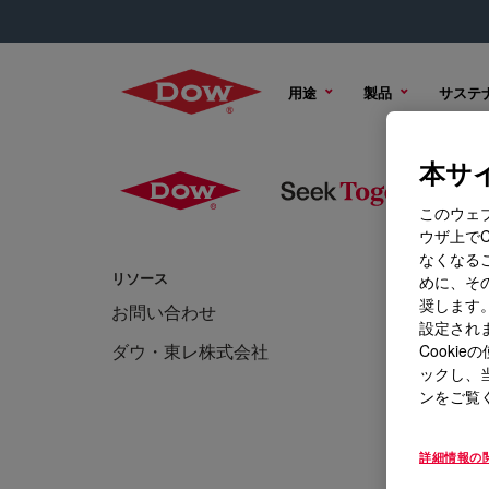
用途
製品
サステ
本サイ
このウェ
ウザ上で
なくなる
リソース
トレーニン
めに、その
奨します。
お問い合わせ
ニュー
設定されま
ダウ・東レ株式会社
イベン
Cook
ックし、
ンをご覧
詳細情報の