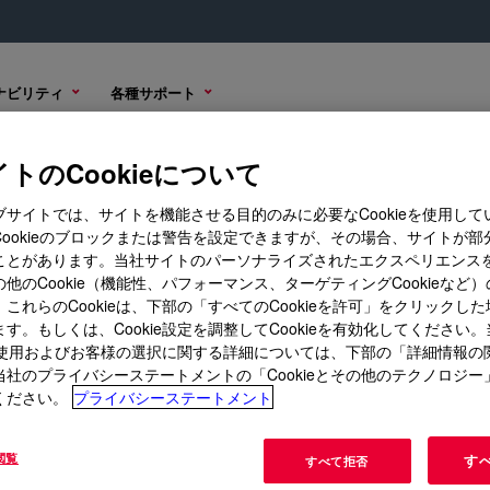
ナビリティ
各種サポート
トのCookieについて
ブサイトでは、サイトを機能させる目的のみに必要なCookieを使用して
Cookieのブロックまたは警告を設定できますが、その場合、サイトが部
ことがあります。当社サイトのパーソナライズされたエクスペリエンス
グ/学び
コーポレートサイト
他のCookie（機能性、パフォーマンス、ターゲティングCookieなど
これらのCookieは、下部の「すべてのCookieを許可」をクリックし
ス
当社について
す。もしくは、Cookie設定を調整してCookieを有効化してください
ト
キャリア
ieの使用およびお客様の選択に関する詳細については、下部の「詳細情報の
当社のプライバシーステートメントの「Cookieとその他のテクノロジー
IR・投資家向け情報
ください。
プライバシーステートメント
Seek Togetherブログ
閲覧
す
すべて拒否