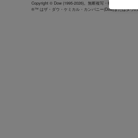
Copyright © Dow (1995-2026)。無断複写・転載を禁じます
®™ はザ・ダウ・ケミカル・カンパニー(Dow)またはダウ