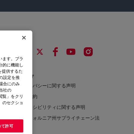
います。ブラ
分的に機能し
を提供するた
法令遵守
）の設定を推
た場合にのみ
プライバシーに関する声明
。当社の
利用規約
閲覧」をクリ
」のセクショ
アクセシビリティに関する声明
カリフォルニア州サプライチェーン法
べて許可