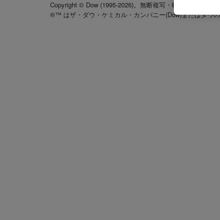
Copyright © Dow (1995-2026)。無断複写・転載を禁じます
®™ はザ・ダウ・ケミカル・カンパニー(Dow)またはダウ