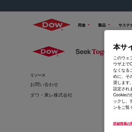
用途
製品
サステ
本サイ
このウェ
ウザ上で
なくなる
リソース
トレーニン
めに、その
奨します。
お問い合わせ
ニュー
設定されま
ダウ・東レ株式会社
イベン
Cook
ックし、
ンをご覧
詳細情報の