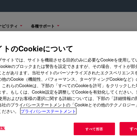
ナビリティ
各種サポート
トのCookieについて
ブサイトでは、サイトを機能させる目的のみに必要なCookieを使用して
Cookieのブロックまたは警告を設定できますが、その場合、サイトが部
ことがあります。当社サイトのパーソナライズされたエクスペリエンス
グ/学び
コーポレートサイト
他のCookie（機能性、パフォーマンス、ターゲティングCookieなど
これらのCookieは、下部の「すべてのCookieを許可」をクリックし
ス
当社について
す。もしくは、Cookie設定を調整してCookieを有効化してください
ト
キャリア
ieの使用およびお客様の選択に関する詳細については、下部の「詳細情報の
当社のプライバシーステートメントの「Cookieとその他のテクノロジー
IR・投資家向け情報
ください。
プライバシーステートメント
Seek Togetherブログ
閲覧
す
すべて拒否