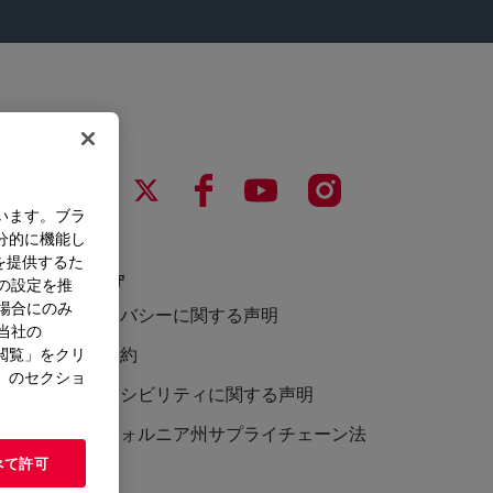
います。ブラ
分的に機能し
を提供するた
法令遵守
）の設定を推
た場合にのみ
プライバシーに関する声明
。当社の
利用規約
閲覧」をクリ
」のセクショ
アクセシビリティに関する声明
カリフォルニア州サプライチェーン法
べて許可