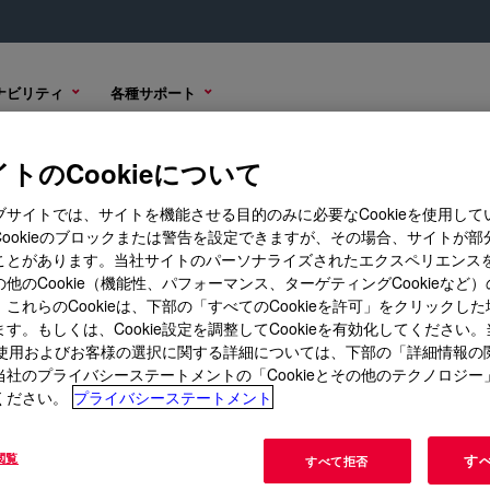
ナビリティ
各種サポート
トのCookieについて
ブサイトでは、サイトを機能させる目的のみに必要なCookieを使用して
Cookieのブロックまたは警告を設定できますが、その場合、サイトが部
ことがあります。当社サイトのパーソナライズされたエクスペリエンス
グ/学び
コーポレートサイト
他のCookie（機能性、パフォーマンス、ターゲティングCookieなど
これらのCookieは、下部の「すべてのCookieを許可」をクリックし
ス
当社について
す。もしくは、Cookie設定を調整してCookieを有効化してください
ト
キャリア
ieの使用およびお客様の選択に関する詳細については、下部の「詳細情報の
当社のプライバシーステートメントの「Cookieとその他のテクノロジー
IR・投資家向け情報
ください。
プライバシーステートメント
Seek Togetherブログ
閲覧
す
すべて拒否