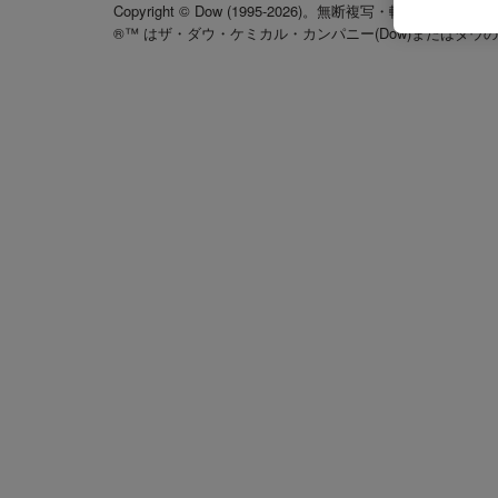
Copyright © Dow (1995-2026)。無断複写・転載を禁じます
®™ はザ・ダウ・ケミカル・カンパニー(Dow)またはダウ