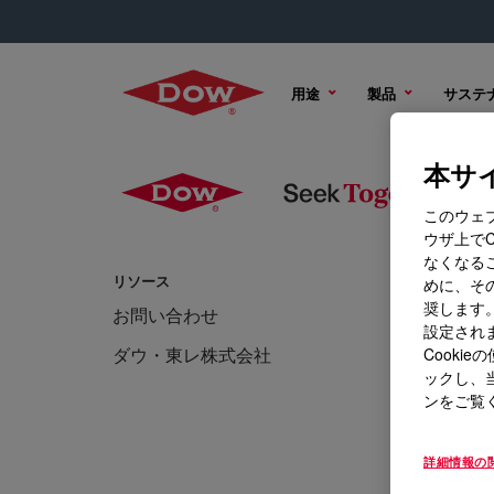
用途
製品
サステ
本サイ
このウェ
ウザ上で
なくなる
リソース
トレーニン
めに、その
奨します。
お問い合わせ
ニュー
設定されま
ダウ・東レ株式会社
イベン
Cook
ックし、
ンをご覧
詳細情報の