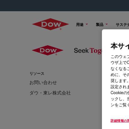
用途
製品
サステ
本サイ
このウェ
ウザ上で
なくなる
リソース
トレーニン
めに、その
奨します。
お問い合わせ
ニュー
設定されま
ダウ・東レ株式会社
イベン
Cook
ックし、
ンをご覧
詳細情報の