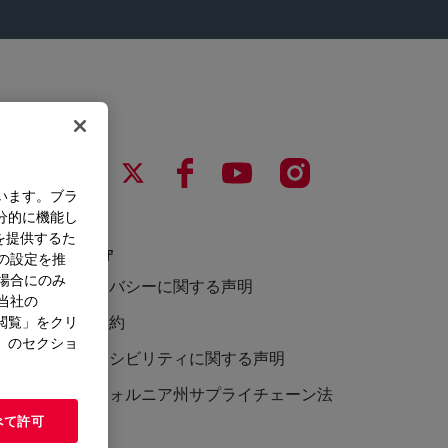
います。ブラ
分的に機能し
を提供するた
法令遵守
）の設定を推
た場合にのみ
プライバシーに関する声明
。当社の
利用規約
閲覧」をクリ
」のセクショ
アクセシビリティに関する声明
カリフォルニア州サプライチェーン法
べて許可