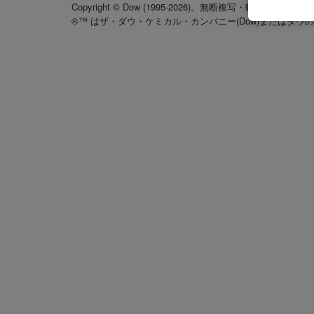
Copyright © Dow (1995-2026)。無断複写・転載を禁じます
®™ はザ・ダウ・ケミカル・カンパニー(Dow)またはダウ