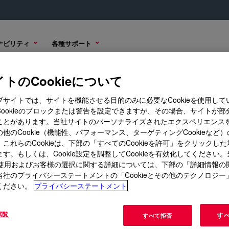
ナビリティ
各種サポート
トのCookieについて
ブサイトでは、サイトを機能させる目的のみに必要なCookieを使用して
Cookieのブロックまたは警告を設定できますが、その場合、サイトが部
ことがあります。当社サイトのパーソナライズされたエクスペリエンス
グ/学び
コーポレートサイト
他のCookie（機能性、パフォーマンス、ターゲティングCookieなど
これらのCookieは、下部の「すべてのCookieを許可」をクリックし
ス
当社について
す。もしくは、Cookie設定を調整してCookieを有効化してください
ト
キャリア
ieの使用およびお客様の選択に関する詳細については、下部の「詳細情報の
当社のプライバシーステートメントの「Cookieとその他のテクノロジー
IR・投資家向け情報
ください。
プライバシーステートメント
Seek Togetherブログ
閲覧
す
すべて拒否