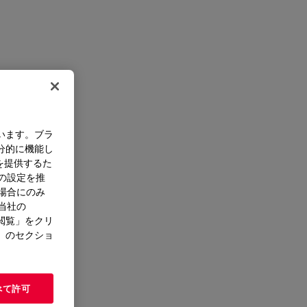
います。ブラ
分的に機能し
を提供するた
）の設定を推
た場合にのみ
。当社の
閲覧」をクリ
」のセクショ
べて許可