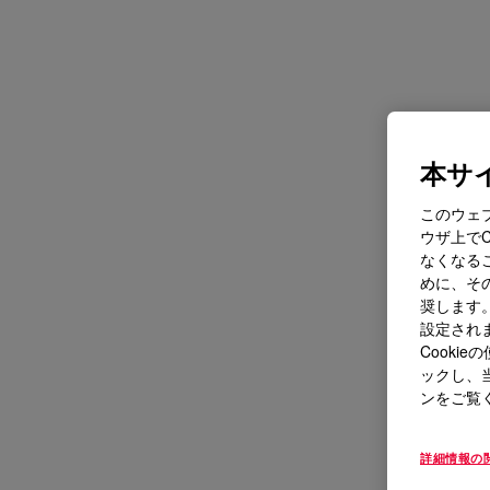
本サイ
このウェ
ウザ上で
なくなる
めに、その
奨します。
設定されま
Cook
ックし、
ンをご覧
詳細情報の