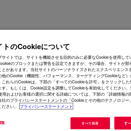
トのCookieについて
ブサイトでは、サイトを機能させる目的のみに必要なCookieを使用して
Cookieのブロックまたは警告を設定できますが、その場合、サイトが部
ことがあります。当社サイトのパーソナライズされたエクスペリエンス
他のCookie（機能性、パフォーマンス、ターゲティングCookieなど
これらのCookieは、下部の「すべてのCookieを許可」をクリックし
す。もしくは、Cookie設定を調整してCookieを有効化してください
ieの使用およびお客様の選択に関する詳細については、下部の「詳細情報の
当社のプライバシーステートメントの「Cookieとその他のテクノロジー
ください。
プライバシーステートメント
閲覧
す
すべて拒否