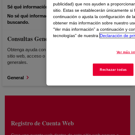
publicidad) que nos ayuden a proporcionar
Sé qué información reglamentaria estoy buscando.
sitio. Estas se establecerán únicamente si 
No sé qué información reglamentaria estoy
continuación o ajusta la configuración de l
buscando.
obtener más información sobre nuestro uso
“Ver más información” a continuación y con
tecnologías” de nuestra
Declaración de pr
Consultas Generales
Obtenga ayuda con el registro de cuentas web, errores en el
Ver más i
sitio web, acceso o búsqueda de contenido y otras consultas
generales.
Rechazar todas
General
Registro de Cuenta Web