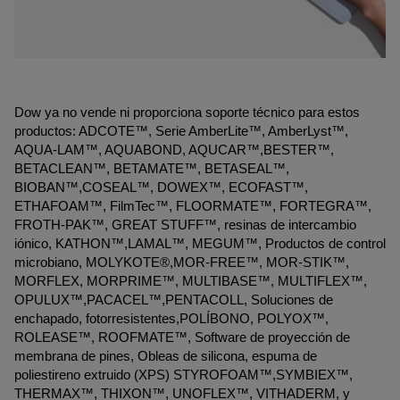
Dow ya no vende ni proporciona soporte técnico para estos
productos: ADCOTE™, Serie AmberLite™, AmberLyst™,
AQUA-LAM™, AQUABOND, AQUCAR™,BESTER™,
BETACLEAN™, BETAMATE™, BETASEAL™,
BIOBAN™,COSEAL™, DOWEX™, ECOFAST™,
ETHAFOAM™, FilmTec™, FLOORMATE™, FORTEGRA™,
FROTH-PAK™, GREAT STUFF™, resinas de intercambio
iónico, KATHON™,LAMAL™, MEGUM™, Productos de control
microbiano, MOLYKOTE®,MOR-FREE™, MOR-STIK™,
MORFLEX, MORPRIME™, MULTIBASE™, MULTIFLEX™,
OPULUX™,PACACEL™,PENTACOLL, Soluciones de
enchapado, fotorresistentes,POLÍBONO, POLYOX™,
ROLEASE™, ROOFMATE™, Software de proyección de
membrana de pines, Obleas de silicona, espuma de
poliestireno extruido (XPS) STYROFOAM™,SYMBIEX™,
THERMAX™, THIXON™, UNOFLEX™, VITHADERM, y