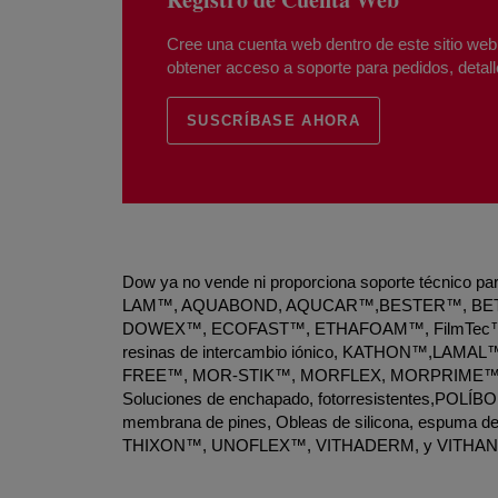
Cree una cuenta web dentro de este sitio web 
obtener acceso a soporte para pedidos, detal
SUSCRÍBASE AHORA
Dow ya no vende ni proporciona soporte técnico
LAM™, AQUABOND, AQUCAR™,BESTER™, BE
DOWEX™, ECOFAST™, ETHAFOAM™, FilmTec
resinas de intercambio iónico, KATHON™,LAMA
FREE™, MOR-STIK™, MORFLEX, MORPRIME™
Soluciones de enchapado, fotorresistentes,P
membrana de pines, Obleas de silicona, espum
THIXON™, UNOFLEX™, VITHADERM, y VITHA