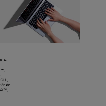
AQUA-
F™,
-
OLL,
ión de
MAX™,