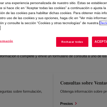
nar una experiencia personalizada de nuestro sitio. Estas se establece
 si hace clic en “Aceptar todas las cookies” a continuación o ajusta la
ión de las cookies para habilitar dichas cookies. Para obtener más inf
stro uso de las cookies y sus opciones, haga clic en “Ver más informac
ón y consulte la sección “Cookies y otras tecnologías” de nuestra
Decl
SALUD Y SEGURIDAD
REGLAMENTARIO
CÓMO U
d
o?
formación
ACEPT
Rechazar todas
nformación o complete y envíe un formulario de consulta a uno de los
Consultas sobre Venta
preguntas sobre formulación,
Obtenga información sobre p
Precios