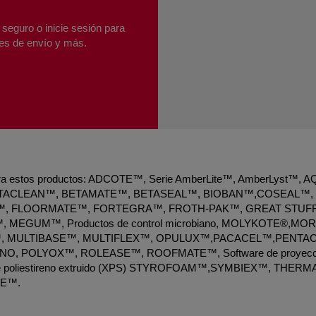
seguro o inicie sesión para
les de envío y más.
 para estos productos: ADCOTE™, Serie AmberLite™, AmberLyst™, 
TACLEAN™, BETAMATE™, BETASEAL™, BIOBAN™,COSEAL™,
™, FLOORMATE™, FORTEGRA™, FROTH-PAK™, GREAT STUF
L™, MEGUM™, Productos de control microbiano, MOLYKOTE®,MOR
, MULTIBASE™, MULTIFLEX™, OPULUX™,PACACEL™,PENTAC
OLÍBONO, POLYOX™, ROLEASE™, ROOFMATE™, Software de proyecc
a de poliestireno extruido (XPS) STYROFOAM™,SYMBIEX™, THER
NE™.