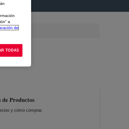
rán
ormación
ión” a
aración de
SAR DOW.COM
AR TODAS
s de Productos
recios y cómo comprar.