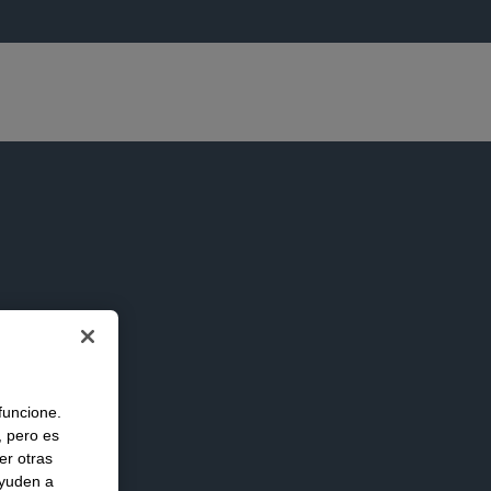
 funcione.
, pero es
er otras
ayuden a