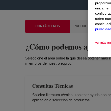
proporcio
únicamente
configurac
sobre nue
continuaci
CONTÁCTENOS
PRODUCTO Y PERÍODO
privacida
¿Cómo podemos ayudarl
Ver más in
Seleccione el área sobre la que desea obtener más i
miembros de nuestro equipo.
Consultas Técnicas
Solicitar literatura técnica u obtener ayuda con 
aplicación o selección de productos.