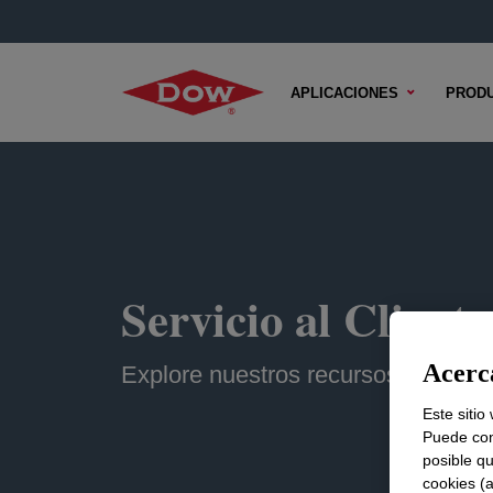
APLICACIONES
PROD
Servicio al Cliente
Acerca
Explore nuestros recursos o comun
Este sitio
Puede con
posible qu
cookies (